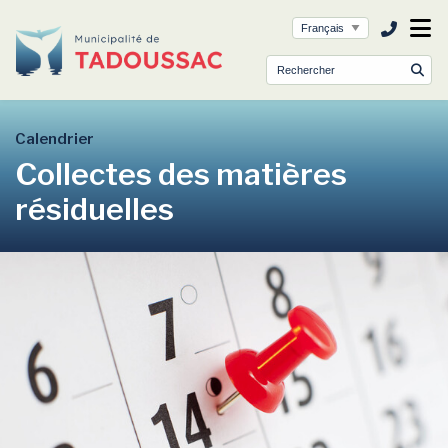
ubmenu (Municipalité )
ubmenu (Services )
ubmenu (Culture et loisirs )
Calendrier
Collectes des matières
résiduelles