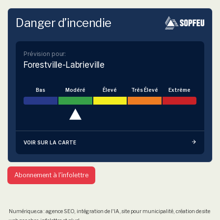
Danger d’incendie
Prévision pour:
Forestville-Labrieville
Bas
Modéré
Élevé
Très Élevé
Extrême
VOIR SUR LA CARTE
Abonnement à l'infolettre
Numérique.ca
:
agence SEO
,
intégration de l'IA
,
site pour municipalité
,
création de site