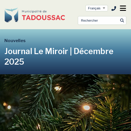
ubmenu (Municipalité )
ubmenu (Services )
ubmenu (Culture et loisirs )
Nouvelles
Journal Le Miroir | Décembre
2025