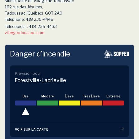
Municipalité du Village de Tadoussac
162 rue des Jésuites,
Tadoussac (Québec) G0T 2A0
Téléphone
: 418 235-4446
Télécopieur : 418-235-4433
ville
@tadoussac.com
Danger d’incendie
Prévision pour:
Forestville-Labrieville
Bas
Modéré
Élevé
Très Élevé
Extrême
VOIR SUR LA CARTE