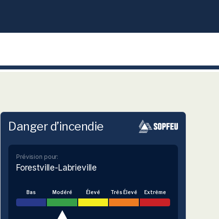
Danger d’incendie
Prévision pour:
Forestville-Labrieville
Bas
Modéré
Élevé
Très Élevé
Extrême