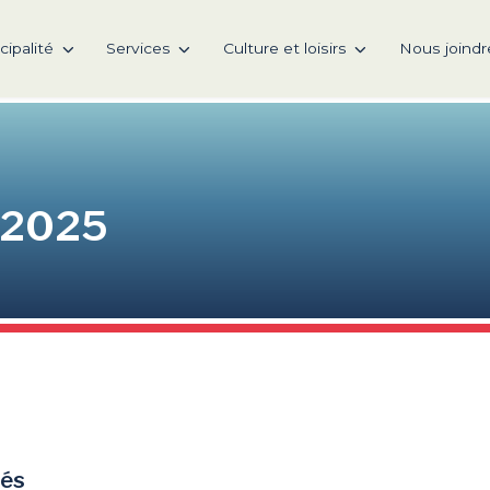
cipalité
Services
Culture et loisirs
Nous joindr
n 2025
tés