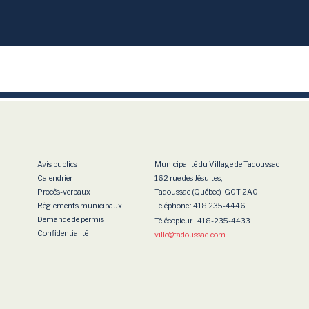
Avis publics
Municipalité du Village de Tadoussac
Calendrier
162 rue des Jésuites,
Procès-verbaux
Tadoussac (Québec) G0T 2A0
Règlements municipaux
Téléphone
: 418 235-4446
Demande de permis
Télécopieur : 418-235-4433
Confidentialité
ville
@tadoussac.com